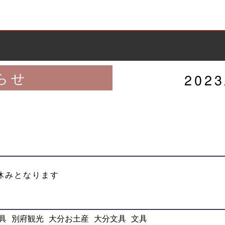
らせ
2023
7日お休みとなります
具
別府観光
大分お土産
大分文具
文具