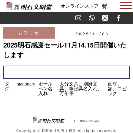
オンラインストア
お知らせ
2025/11/06
2025明石感謝セール11月14.15日開催いた
します
タ
stationery
ボール
大分文具、別府文
画材、
グ：
ペン名
具、筆記具名入れ、
額、コピ
入れ
万年筆
ック
TEL 0977-22-1465
Copyright © 有限会社明石文昭堂 All rights reserved.